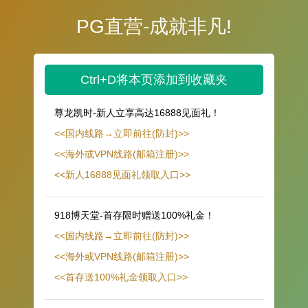
PG直营-成就非凡!
Ctrl+D将本页添加到收藏夹
尊龙凯时-新人立享高达16888见面礼！
<<国内线路→立即前往(防封)>>
<<海外或VPN线路(邮箱注册)>>
<<新人16888见面礼领取入口>>
918博天堂-首存限时赠送100%礼金！
<<国内线路→立即前往(防封)>>
<<海外或VPN线路(邮箱注册)>>
<<首存送100%礼金领取入口>>